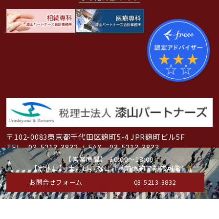
〒102-0083
東京都千代田区麹町5-4 JPR麹町ビル5F
TEL 03-5213-3832
/
FAX 03-5213-3833
【営業時間】 10:00～18:00
©2024税理士法人漆山パートナーズ. All Rights Reserved.
【定休日】 土、日、祝日（事前予約で対応可能）
お問合せフォーム
03-5213-3832