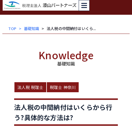
内
容
を
ス
TOP
基礎知識
法人税の中間納付はいくら...
キッ
プ
Knowledge
基礎知識
法人税 税理士
税理士 神奈川
法人税の中間納付はいくらから行
う?具体的な方法は?