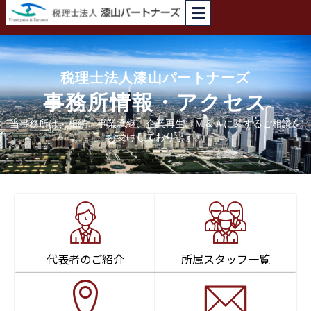
内
容
を
ス
キ
税理士法人漆山パートナーズ
ッ
事務所情報・アクセス
プ
当事務所は、相続、事業承継、企業再生、Ｍ＆Ａに関するご相談を
お受けしております。
代表者のご紹介
所属スタッフ一覧