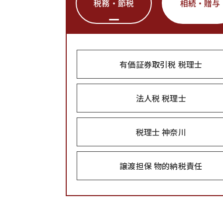
税務・節税
相続・贈与
有価証券取引税 税理士
法人税 税理士
税理士 神奈川
譲渡担保 物的納税責任