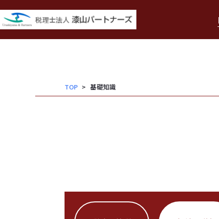
内
容
を
ス
キッ
TOP
基礎知識
プ