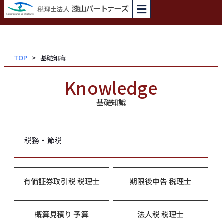
内
容
を
ス
TOP
基礎知識
キッ
プ
Knowledge
基礎知識
税務・節税
有価証券取引税 税理士
期限後申告 税理士
概算見積り 予算
法人税 税理士