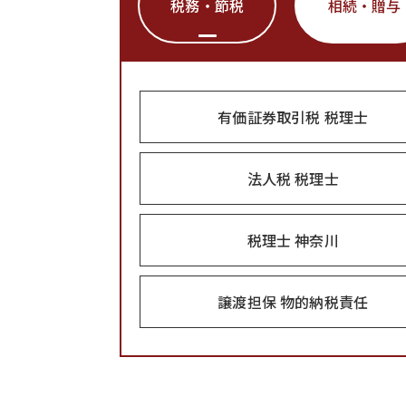
税務・節税
相続・贈与
有価証券取引税 税理士
法人税 税理士
税理士 神奈川
譲渡担保 物的納税責任