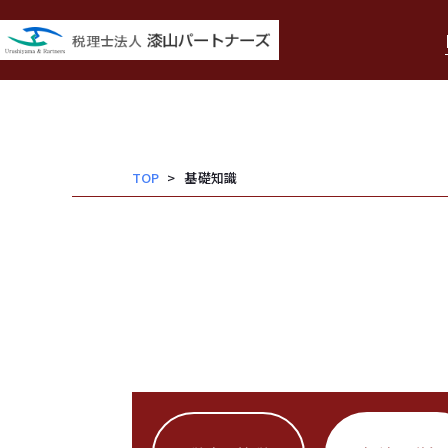
内
容
を
ス
キッ
TOP
基礎知識
プ