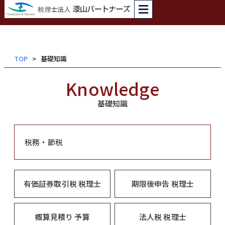
内
容
を
ス
TOP
基礎知識
キッ
プ
Knowledge
基礎知識
税務・節税
有価証券取引税 税理士
期限後申告 税理士
概算見積り 予算
法人税 税理士