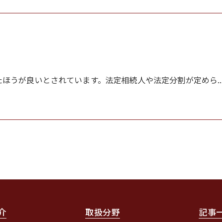
ほうが良いとされています。法定相続人や法定分割が定めら..
介
取扱分野
記事