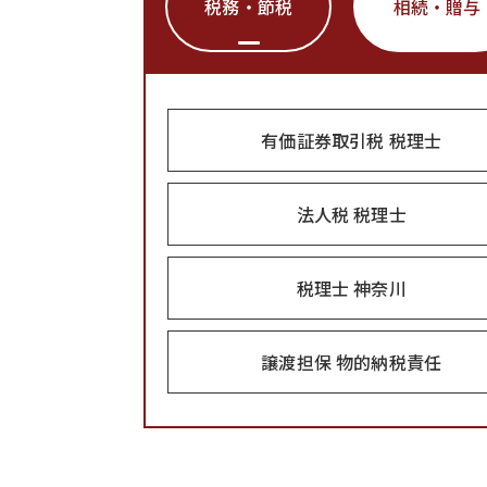
税務・節税
相続・贈与
有価証券取引税 税理士
法人税 税理士
税理士 神奈川
譲渡担保 物的納税責任