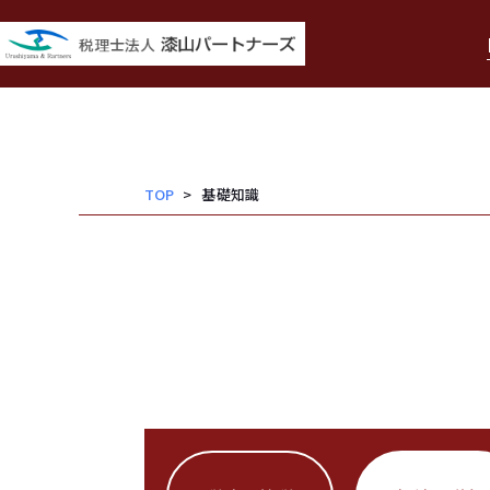
内
容
を
ス
キッ
TOP
基礎知識
プ