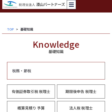
内
容
を
ス
TOP
基礎知識
キッ
プ
Knowledge
基礎知識
税務・節税
有価証券取引税 税理士
期限後申告 税理士
概算見積り 予算
法人税 税理士