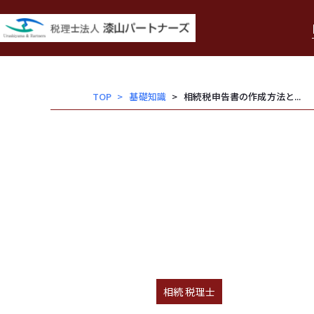
内
容
を
ス
キッ
TOP
基礎知識
相続税申告書の作成方法と...
プ
相続 税理士