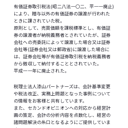
有価証券取引税法(昭二八法一〇二、平一一廃止)
により、贈与以外の有価証券の譲渡が行われた
ときに課されていた税。
原則として、売買価額を課税標準とし、有価証
券の譲渡者が納税義務者とされていたが、証券
会社への売委託によって譲渡した場合又は証券
会社等(証券会社又は郵政省)に譲渡した場合に
は、証券会社等が有価証券取引税を納税義務者
から徴収して納付することとされていた。
平成一一年に廃止された。
税理士法人漆山パートナーズは、会計基準変更
や税法改正、実務上問題となった事例について
の情報をお客様と共有しています。
また、セカンドオピニオンへの対応から経営計
画の策定、会計の分析内容を点数化し、経営の
諸問題解決の糸口となるようにご提供していま