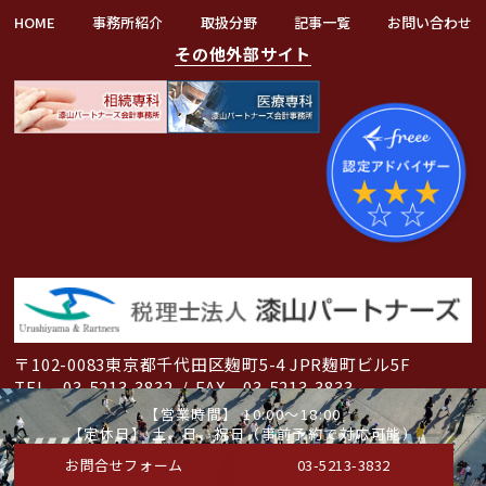
HOME
事務所紹介
取扱分野
記事一覧
お問い合わせ
その他外部サイト
〒102-0083
東京都千代田区麹町5-4 JPR麹町ビル5F
TEL 03-5213-3832
/
FAX 03-5213-3833
【営業時間】 10:00～18:00
©2024税理士法人漆山パートナーズ. All Rights Reserved.
【定休日】 土、日、祝日（事前予約で対応可能）
お問合せフォーム
03-5213-3832