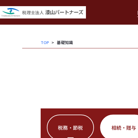
内
容
を
ス
キッ
TOP
基礎知識
プ
税務・節税
相続・贈与